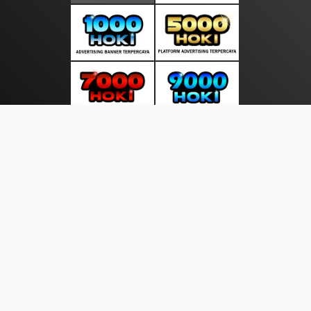
About Us
·
Contact Us
·
Terms & Conditions
·
© sorotanasia.com 2026. All rights are reserved