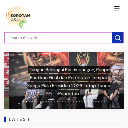
Dengan Berbagai Pertimbangan, Panpel
Pastikan Final dan Perebutan Tempat
Previous
Next
Ketiga Piala Presiden 2026 Tetap Tanpa
Penonton
LATEST