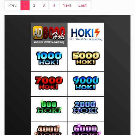
Prev.
1
2
3
4
Next
Last