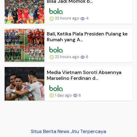
Bisa Jadi Momok b...
22 hours ago
4
Bali, Ketika Piala Presiden Pulang ke
Rumah yang A...
22 hours ago
6
Media Vietnam Soroti Absennya
Marselino Ferdinan d...
1 day ago
6
Situs Berita News Jitu Terpercaya