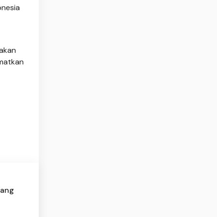
onesia
dakan
amatkan
bang