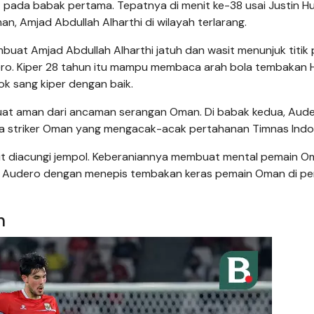
t pada babak pertama. Tepatnya di menit ke-38 usai Justin H
, Amjad Abdullah Alharthi di wilayah terlarang.
buat Amjad Abdullah Alharthi jatuh dan wasit menunjuk titik p
ero. Kiper 28 tahun itu mampu membaca arah bola tembakan
lok sang kiper dengan baik.
at aman dari ancaman serangan Oman. Di babak kedua, Aud
la striker Oman yang mengacak-acak pertahanan Timnas Indo
ut diacungi jempol. Keberaniannya membuat mental pemain 
Emil Audero dengan menepis tembakan keras pemain Oman di p
n