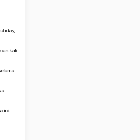
tchday,
man kali
selama
ya
 ini.