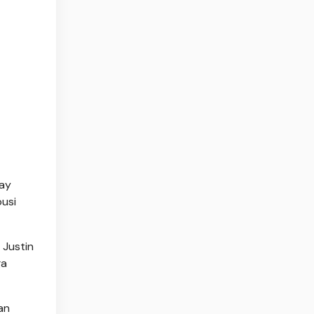
day
busi
 Justin
ga
an