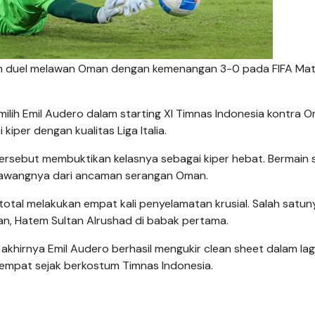
alam duel melawan Oman dengan kemenangan 3-0 pada FIFA Ma
lih Emil Audero dalam starting XI Timnas Indonesia kontra O
iper dengan kualitas Liga Italia.
ersebut membuktikan kelasnya sebagai kiper hebat. Bermain 
gawangnya dari ancaman serangan Oman.
ro total melakukan empat kali penyelamatan krusial. Salah satun
n, Hatem Sultan Alrushad di babak pertama.
 akhirnya Emil Audero berhasil mengukir clean sheet dalam laga
eempat sejak berkostum Timnas Indonesia.