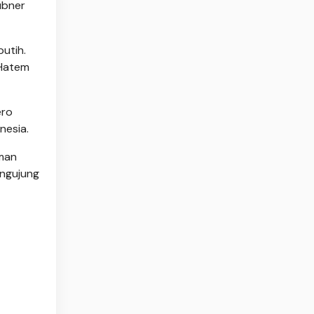
ubner
utih.
 Hatem
ero
nesia.
Oman
engujung