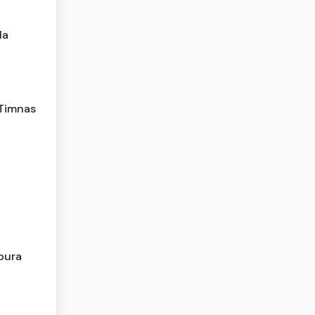
la
 Timnas
pura