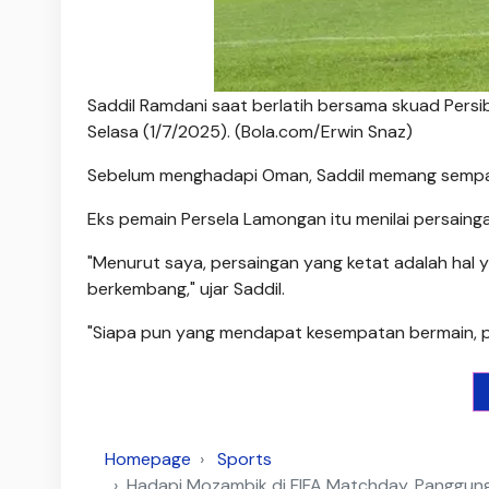
Saddil Ramdani saat berlatih bersama skuad Pers
Selasa (1/7/2025). (Bola.com/Erwin Snaz)
Sebelum menghadapi Oman, Saddil memang sempat
Eks pemain Persela Lamongan itu menilai persain
"Menurut saya, persaingan yang ketat adalah hal 
berkembang," ujar Saddil.
"Siapa pun yang mendapat kesempatan bermain, pa
Homepage
Sports
Hadapi Mozambik di FIFA Matchday, Panggun