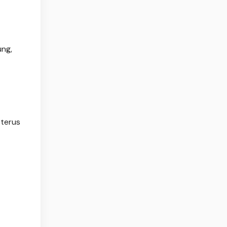
ung,
 terus