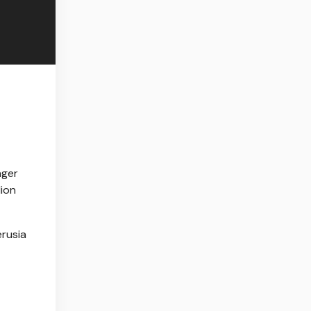
nger
ion
rusia