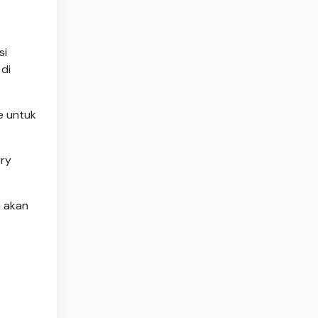
si
di
e untuk
rry
a akan