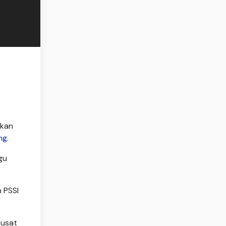
akan
ng
.
gu
 PSSI
Pusat