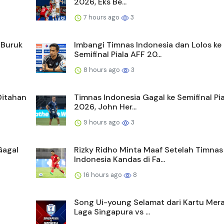
2026, Eks Be...
7 hours ago
3
 Buruk
Imbangi Timnas Indonesia dan Lolos ke
Semifinal Piala AFF 20...
8 hours ago
3
Ditahan
Timnas Indonesia Gagal ke Semifinal Pi
2026, John Her...
9 hours ago
3
Gagal
Rizky Ridho Minta Maaf Setelah Timnas
Indonesia Kandas di Fa...
16 hours ago
8
Song Ui-young Selamat dari Kartu Mera
Laga Singapura vs ...