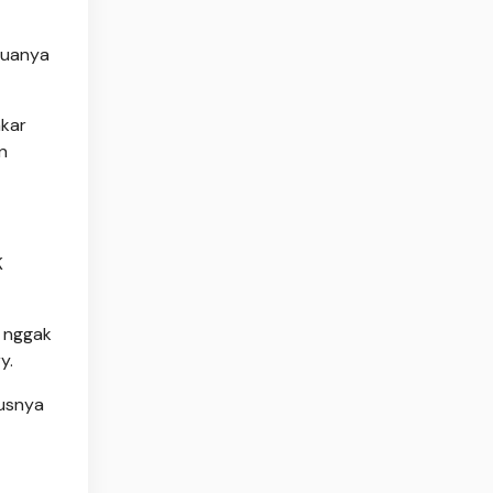
muanya
akar
n
K
h nggak
y.
rusnya