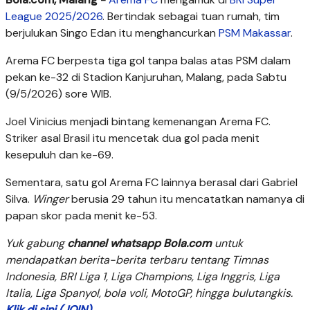
League 2025/2026
. Bertindak sebagai tuan rumah, tim
berjulukan Singo Edan itu menghancurkan
PSM Makassar
.
Arema FC berpesta tiga gol tanpa balas atas PSM dalam
pekan ke-32 di Stadion Kanjuruhan, Malang, pada Sabtu
(9/5/2026) sore WIB.
Joel Vinicius menjadi bintang kemenangan Arema FC.
Striker asal Brasil itu mencetak dua gol pada menit
kesepuluh dan ke-69.
Sementara, satu gol Arema FC lainnya berasal dari Gabriel
Silva.
Winger
berusia 29 tahun itu mencatatkan namanya di
papan skor pada menit ke-53.
Yuk gabung
channel whatsapp Bola.com
untuk
mendapatkan berita-berita terbaru tentang Timnas
Indonesia, BRI Liga 1, Liga Champions, Liga Inggris, Liga
Italia, Liga Spanyol, bola voli, MotoGP, hingga bulutangkis.
Klik di sini (JOIN)