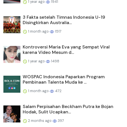
1 year ago
1941
3 Fakta setelah Timnas Indonesia U-19
Disingkirkan Australia...
1 month ago
1517
Kontroversi Maria Eva yang Sempat Viral
karena Video Mesum d...
1 year ago
1498
WOSPAC Indonesia Paparkan Program
Pembinaan Talenta Muda ke ...
1 month ago
472
Salam Perpisahan Beckham Putra ke Bojan
Hodak, Sulit Ucapkan...
2 months ago
397