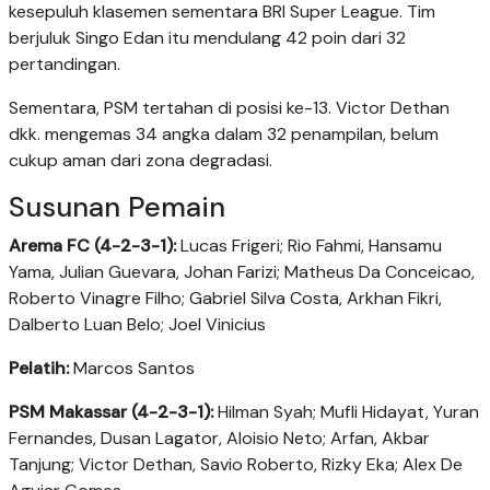
kesepuluh klasemen sementara BRI Super League. Tim
berjuluk Singo Edan itu mendulang 42 poin dari 32
pertandingan.
Sementara, PSM tertahan di posisi ke-13. Victor Dethan
dkk. mengemas 34 angka dalam 32 penampilan, belum
cukup aman dari zona degradasi.
Susunan Pemain
Arema FC (4-2-3-1):
Lucas Frigeri; Rio Fahmi, Hansamu
Yama, Julian Guevara, Johan Farizi; Matheus Da Conceicao,
Roberto Vinagre Filho; Gabriel Silva Costa, Arkhan Fikri,
Dalberto Luan Belo; Joel Vinicius
Pelatih:
Marcos Santos
PSM Makassar (4-2-3-1):
Hilman Syah; Mufli Hidayat, Yuran
Fernandes, Dusan Lagator, Aloisio Neto; Arfan, Akbar
Tanjung; Victor Dethan, Savio Roberto, Rizky Eka; Alex De