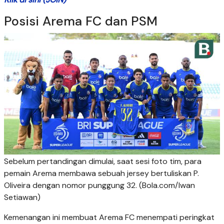
Posisi Arema FC dan PSM
Sebelum pertandingan dimulai, saat sesi foto tim, para
pemain Arema membawa sebuah jersey bertuliskan P.
Oliveira dengan nomor punggung 32. (Bola.com/Iwan
Setiawan)
Kemenangan ini membuat Arema FC menempati peringkat