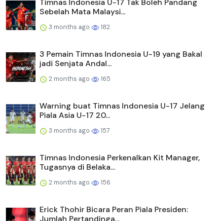
Timnas Indonesia U-17 Tak Boleh Pandang
Sebelah Mata Malaysi...
3 months ago
182
3 Pemain Timnas Indonesia U-19 yang Bakal
jadi Senjata Andal...
2 months ago
165
Warning buat Timnas Indonesia U-17 Jelang
Piala Asia U-17 20...
3 months ago
157
Timnas Indonesia Perkenalkan Kit Manager,
Tugasnya di Belaka...
2 months ago
156
Erick Thohir Bicara Peran Piala Presiden:
Jumlah Pertandinga...