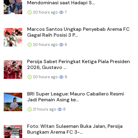
Mendominasi saat Hadapi S...
20 hours ago
7
Marcos Santos Ungkap Penyebab Arema FC
Gagal Raih Posisi 3 P...
20 hours ago
6
Persija Sabet Peringkat Ketiga Piala Presiden
2026, Gustavo ...
20 hours ago
8
BRI Super League: Mauro Caballero Resmi
Jadi Pemain Asing ke...
21 hours ago
8
Foto: Witan Sulaeman Buka Jalan, Persija
Bungkam Arema FC 3-...