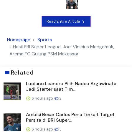
Read Entire Article
Homepage
Sports
Hasil BRI Super League: Joel Vinicius Mengamuk,
Arema FC Gulung PSM Makassar
Related
Luciano Leandro Pilih Nadeo Argawinata
Jadi Starter saat Tim...
6 hours ago
2
Ambisi Besar Carlos Pena Terkait Target
Persita di BRI Super...
6 hours ago
3