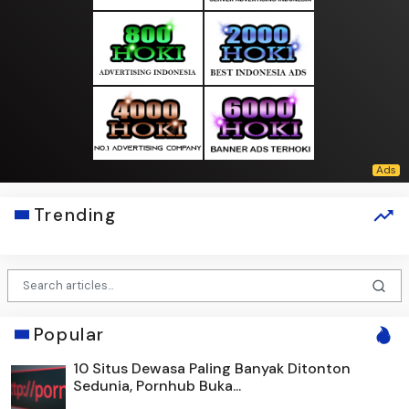
Trending
Popular
10 Situs Dewasa Paling Banyak Ditonton
Sedunia, Pornhub Buka...