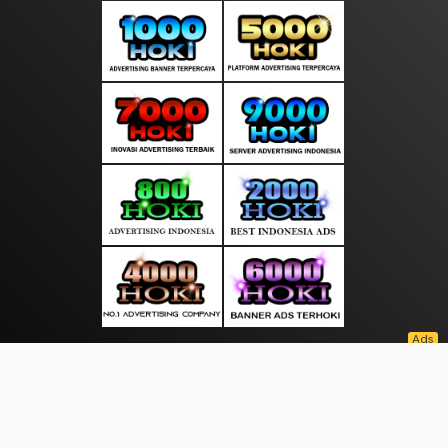
About Us
·
Contact Us
·
Terms & Conditions
·
© sorotanasia.com 2026. All rights are reserved