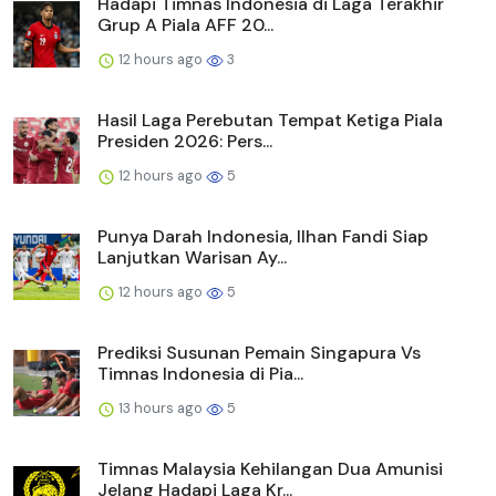
Hadapi Timnas Indonesia di Laga Terakhir
Grup A Piala AFF 20...
12 hours ago
3
Hasil Laga Perebutan Tempat Ketiga Piala
Presiden 2026: Pers...
12 hours ago
5
Punya Darah Indonesia, Ilhan Fandi Siap
Lanjutkan Warisan Ay...
12 hours ago
5
Prediksi Susunan Pemain Singapura Vs
Timnas Indonesia di Pia...
13 hours ago
5
Timnas Malaysia Kehilangan Dua Amunisi
Jelang Hadapi Laga Kr...