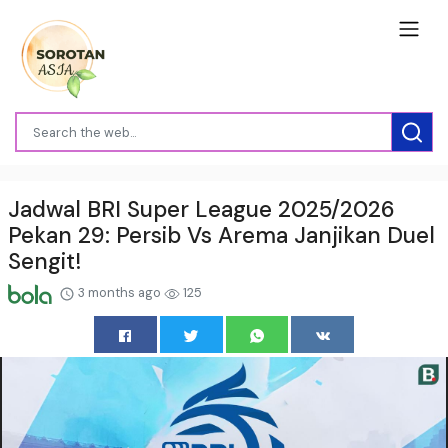
Jadwal BRI Super League 2025/2026
Pekan 29: Persib Vs Arema Janjikan Duel
Sengit!
3 months ago
125