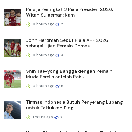
Persija Peringkat 3 Piala Presiden 2026,
Witan Sulaeman: Kam...
10 hours ago
2
John Herdman Sebut Piala AFF 2026
sebagai Ujian Pemain Domes...
10 hours ago
3
Shin Tae-yong Bangga dengan Pemain
Muda Persija setelah Rebu...
10 hours ago
6
Timnas Indonesia Butuh Penyerang Lubang
untuk Taklukkan Sing...
11 hours ago
5