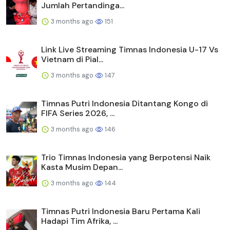
Jumlah Pertandinga...
3 months ago
151
Link Live Streaming Timnas Indonesia U-17 Vs
Vietnam di Pial...
3 months ago
147
Timnas Putri Indonesia Ditantang Kongo di
FIFA Series 2026, ...
3 months ago
146
Trio Timnas Indonesia yang Berpotensi Naik
Kasta Musim Depan...
3 months ago
144
Timnas Putri Indonesia Baru Pertama Kali
Hadapi Tim Afrika, ...