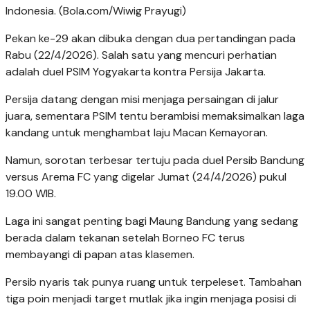
Indonesia. (Bola.com/Wiwig Prayugi)
Pekan ke-29 akan dibuka dengan dua pertandingan pada
Rabu (22/4/2026). Salah satu yang mencuri perhatian
adalah duel PSIM Yogyakarta kontra Persija Jakarta.
Persija datang dengan misi menjaga persaingan di jalur
juara, sementara PSIM tentu berambisi memaksimalkan laga
kandang untuk menghambat laju Macan Kemayoran.
Namun, sorotan terbesar tertuju pada duel Persib Bandung
versus Arema FC yang digelar Jumat (24/4/2026) pukul
19.00 WIB.
Laga ini sangat penting bagi Maung Bandung yang sedang
berada dalam tekanan setelah Borneo FC terus
membayangi di papan atas klasemen.
Persib nyaris tak punya ruang untuk terpeleset. Tambahan
tiga poin menjadi target mutlak jika ingin menjaga posisi di