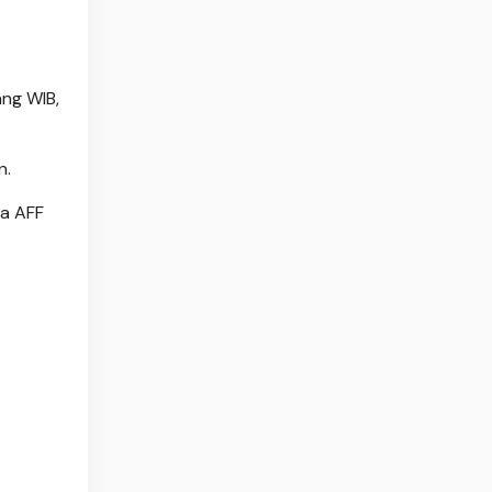
ang WIB,
n.
la AFF