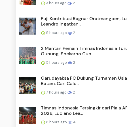
3 hours ago
2
Puji Kontribusi Ragnar Oratmangoen, L
Leandro Ingatkan...
5 hours ago
2
2 Mantan Pemain Timnas Indonesia Tur
Gunung, Soekarno Cup ...
5 hours ago
2
Garudayaksa FC Dukung Turnamen Usia 
Batam, Cari Calo...
7 hours ago
2
Timnas Indonesia Tersingkir dari Piala A
2026, Luciano Lea...
8 hours ago
4