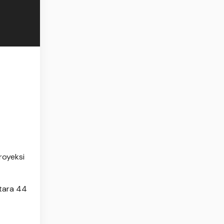
royeksi
tara 44