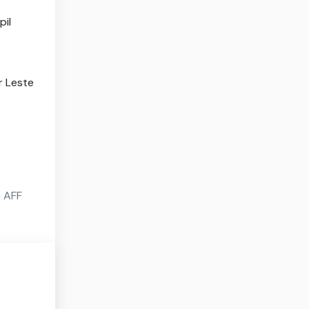
pil
r Leste
a AFF