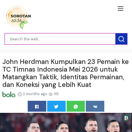
John Herdman Kumpulkan 23 Pemain ke
TC Timnas Indonesia Mei 2026 untuk
Matangkan Taktik, Identitas Permainan,
dan Koneksi yang Lebih Kuat
2 months ago
115