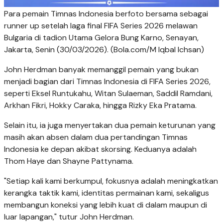
Para pemain Timnas Indonesia berfoto bersama sebagai
runner up setelah laga final FIFA Series 2026 melawan
Bulgaria di tadion Utama Gelora Bung Karno, Senayan,
Jakarta, Senin (30/03/2026). (Bola.com/M Iqbal Ichsan)
John Herdman banyak memanggil pemain yang bukan
menjadi bagian dari Timnas Indonesia di FIFA Series 2026,
seperti Eksel Runtukahu, Witan Sulaeman, Saddil Ramdani,
Arkhan Fikri, Hokky Caraka, hingga Rizky Eka Pratama.
Selain itu, ia juga menyertakan dua pemain keturunan yang
masih akan absen dalam dua pertandingan Timnas
Indonesia ke depan akibat skorsing. Keduanya adalah
Thom Haye dan Shayne Pattynama.
"Setiap kali kami berkumpul, fokusnya adalah meningkatkan
kerangka taktik kami, identitas permainan kami, sekaligus
membangun koneksi yang lebih kuat di dalam maupun di
luar lapangan," tutur John Herdman.