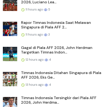
2026, Luciano Lea...
11 hours ago
5
Rapor Timnas Indonesia Saat Melawan
Singapura di Piala AFF 2...
11 hours ago
3
Gagal di Piala AFF 2026, John Herdman
Targetkan Timnas Indon...
12 hours ago
4
Timnas Indonesia Ditahan Singapura di Piala
AFF 2026, Eks Ge...
13 hours ago
4
Timnas Indonesia Tersingkir dari Piala AFF
2026, John Herdma...