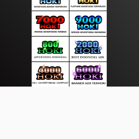
About Us
·
Contact Us
·
Terms & Conditions
·
© sorotanasia.com 2026. All rights are reserved
Kunjungan Pemerintah |
Dewasa |
|
|