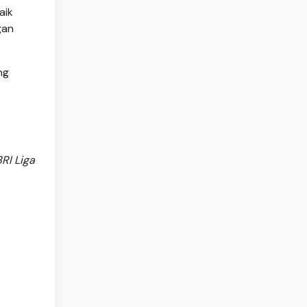
aik
gan
ng
.
RI Liga