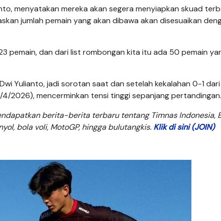
ianto, menyatakan mereka akan segera menyiapkan skuad terb
elaskan jumlah pemain yang akan dibawa akan disesuaikan den
 pemain, dan dari list rombongan kita itu ada 50 pemain ya
Dwi Yulianto, jadi sorotan saat dan setelah kekalahan 0-1 dari
(16/4/2026), mencerminkan tensi tinggi sepanjang pertandingan
dapatkan berita-berita terbaru tentang Timnas Indonesia, B
anyol, bola voli, MotoGP, hingga bulutangkis.
Klik di sini (JOIN)