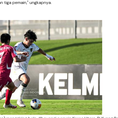
han tiga pemain," ungkapnya.