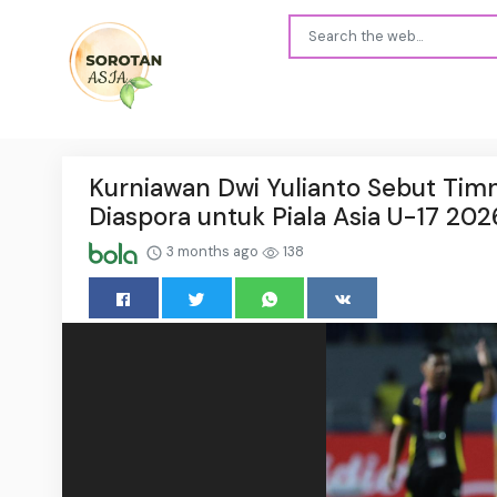
Kurniawan Dwi Yulianto Sebut Tim
Diaspora untuk Piala Asia U-17 202
3 months ago
138