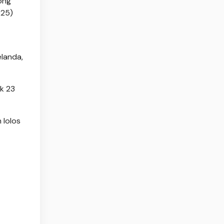
ong
025)
elanda,
k 23
 lolos
7