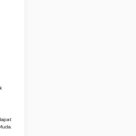
k
dapat
Muda.