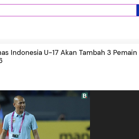
nas Indonesia U-17 Akan Tambah 3 Pemain
6