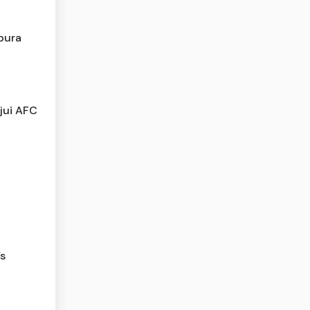
pura
ujui AFC
s