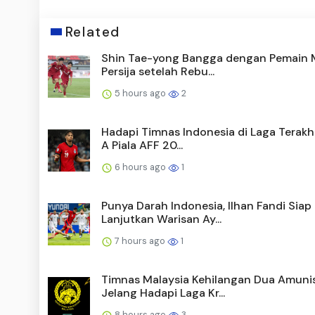
Related
Shin Tae-yong Bangga dengan Pemain
Persija setelah Rebu...
5 hours ago
2
Hadapi Timnas Indonesia di Laga Terakh
A Piala AFF 20...
6 hours ago
1
Punya Darah Indonesia, Ilhan Fandi Siap
Lanjutkan Warisan Ay...
7 hours ago
1
Timnas Malaysia Kehilangan Dua Amunis
Jelang Hadapi Laga Kr...
8 hours ago
3