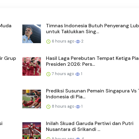
 Muda
Timnas Indonesia Butuh Penyerang Lu
untuk Taklukkan Sing...
6 hours ago
2
ir Grup
Hasil Laga Perebutan Tempat Ketiga Pia
Presiden 2026: Pers...
7 hours ago
1
Prediksi Susunan Pemain Singapura Vs
Indonesia di Pia...
8 hours ago
1
i
Inilah Skuad Garuda Pertiwi dan Putri
Nusantara di Srikandi ...
9 hours ago
4