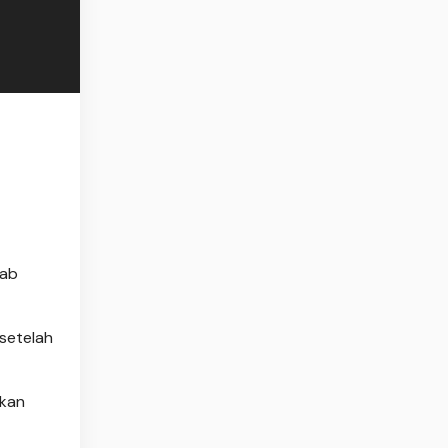
rab
 setelah
akan