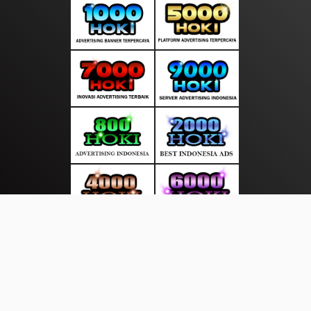
About Us
·
Contact Us
·
Terms & Conditions
·
© sorotanasia.com 2026. All rights are reserved