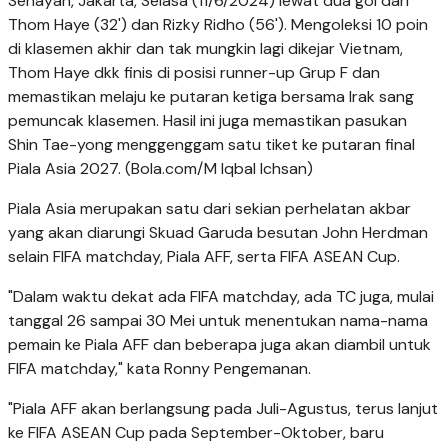
Senayan, Jakarta, Selasa (11/6/2024) lewat dua gol dari
Thom Haye (32') dan Rizky Ridho (56'). Mengoleksi 10 poin
di klasemen akhir dan tak mungkin lagi dikejar Vietnam,
Thom Haye dkk finis di posisi runner-up Grup F dan
memastikan melaju ke putaran ketiga bersama Irak sang
pemuncak klasemen. Hasil ini juga memastikan pasukan
Shin Tae-yong menggenggam satu tiket ke putaran final
Piala Asia 2027. (Bola.com/M Iqbal Ichsan)
Piala Asia merupakan satu dari sekian perhelatan akbar
yang akan diarungi Skuad Garuda besutan John Herdman
selain FIFA matchday, Piala AFF, serta FIFA ASEAN Cup.
"Dalam waktu dekat ada FIFA matchday, ada TC juga, mulai
tanggal 26 sampai 30 Mei untuk menentukan nama-nama
pemain ke Piala AFF dan beberapa juga akan diambil untuk
FIFA matchday," kata Ronny Pengemanan.
"Piala AFF akan berlangsung pada Juli-Agustus, terus lanjut
ke FIFA ASEAN Cup pada September-Oktober, baru