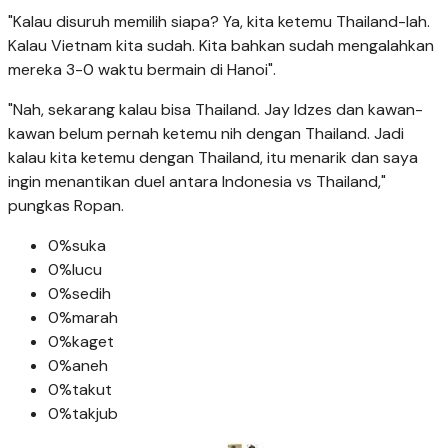
"Kalau disuruh memilih siapa? Ya, kita ketemu Thailand-lah.
Kalau Vietnam kita sudah. Kita bahkan sudah mengalahkan
mereka 3-0 waktu bermain di Hanoi".
"Nah, sekarang kalau bisa Thailand. Jay Idzes dan kawan-
kawan belum pernah ketemu nih dengan Thailand. Jadi
kalau kita ketemu dengan Thailand, itu menarik dan saya
ingin menantikan duel antara Indonesia vs Thailand,"
pungkas Ropan.
0%
suka
0%
lucu
0%
sedih
0%
marah
0%
kaget
0%
aneh
0%
takut
0%
takjub