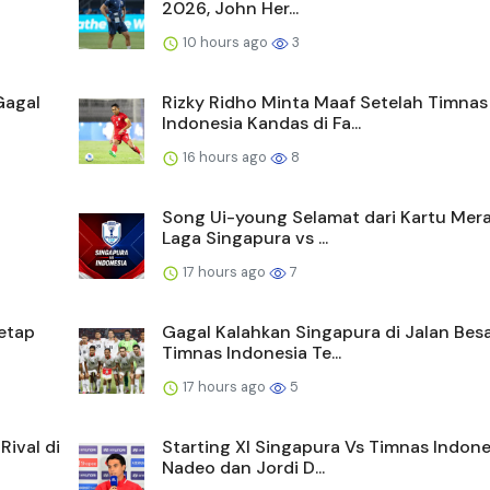
2026, John Her...
10 hours ago
3
Gagal
Rizky Ridho Minta Maaf Setelah Timnas
Indonesia Kandas di Fa...
16 hours ago
8
Song Ui-young Selamat dari Kartu Mera
Laga Singapura vs ...
17 hours ago
7
etap
Gagal Kalahkan Singapura di Jalan Besa
Timnas Indonesia Te...
17 hours ago
5
ival di
Starting XI Singapura Vs Timnas Indone
Nadeo dan Jordi D...