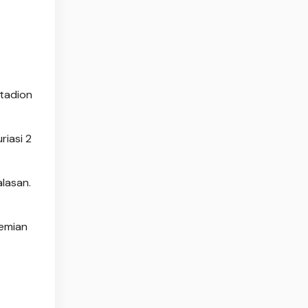
Stadion
iasi 2
alasan.
pemian