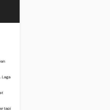
wan
. Laga
at
me
tapi