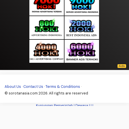
About Us
·
Contact Us
·
Terms & Conditions
·
© sorotanasia.com 2026. All rights are reserved
Kunjungan Pemerintah |
Dewasa |
|
|