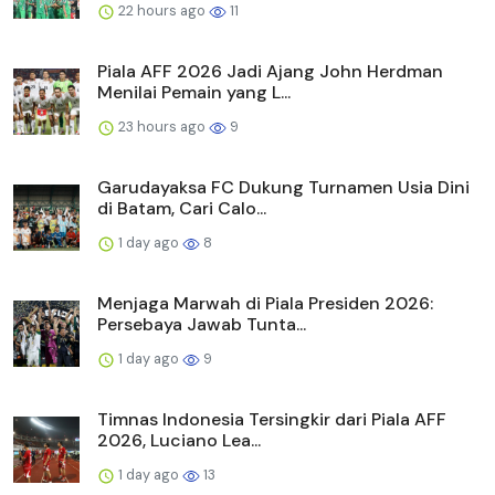
22 hours ago
11
Piala AFF 2026 Jadi Ajang John Herdman
Menilai Pemain yang L...
23 hours ago
9
Garudayaksa FC Dukung Turnamen Usia Dini
di Batam, Cari Calo...
1 day ago
8
Menjaga Marwah di Piala Presiden 2026:
Persebaya Jawab Tunta...
1 day ago
9
Timnas Indonesia Tersingkir dari Piala AFF
2026, Luciano Lea...
1 day ago
13