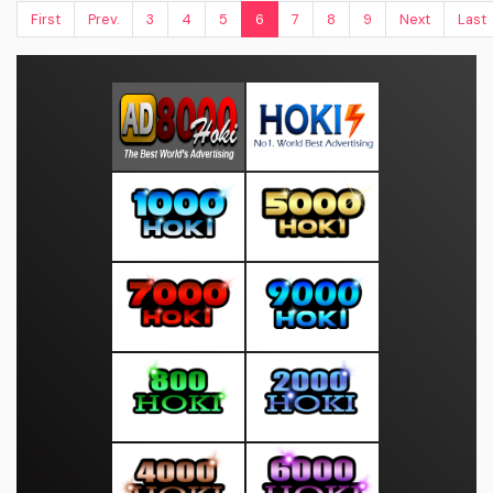
First
Prev.
3
4
5
6
7
8
9
Next
Last