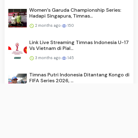
Women’s Garuda Championship Series:
Hadapi Singapura, Timnas...
2 months ago
150
Link Live Streaming Timnas Indonesia U-17
Vs Vietnam di Pial...
3 months ago
145
Timnas Putri Indonesia Ditantang Kongo di
FIFA Series 2026, ...
3 months ago
145
Trio Timnas Indonesia yang Berpotensi
Naik Kasta Musim Depan...
3 months ago
143