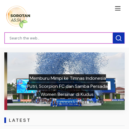
Memburu Mimpi ke Timnas Indonesia
Previous
Next
Putri, Scorpion FC dan Samba Persada
Women Bersinar di Kudus
LATEST