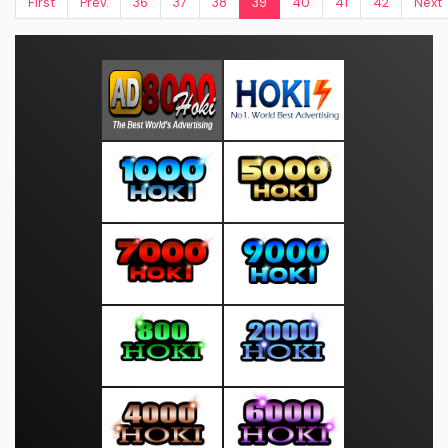
First
Prev.
36
37
38
39
40
41
42
Next