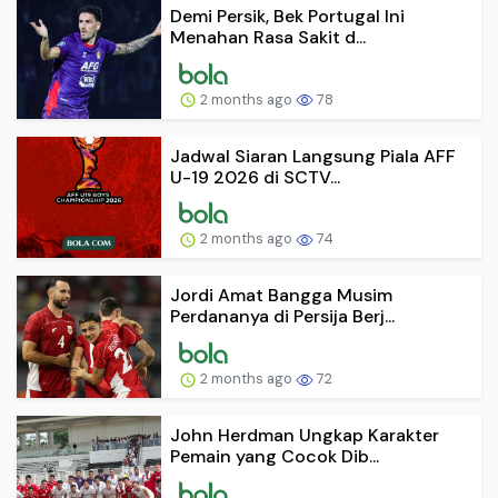
Demi Persik, Bek Portugal Ini
Menahan Rasa Sakit d...
2 months ago
78
Jadwal Siaran Langsung Piala AFF
U-19 2026 di SCTV...
2 months ago
74
Jordi Amat Bangga Musim
Perdananya di Persija Berj...
2 months ago
72
John Herdman Ungkap Karakter
Pemain yang Cocok Dib...